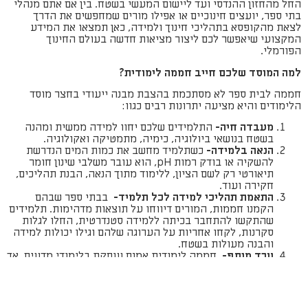
החל מהחזון ההנדסי ועד ליישום המעשי בשטח. בין אם אתם מנהלי
בתי ספר, יועצים חינוכיים או אפילו מורים שמחפשים את הדרך
לצאת מהקופסא בתהליכי חינוך ולמידה, כאן תמצאו את המידע
המקצועי שיאפשר לכם ליצור מציאות חדשה בעולם החינוך
הפורמלי.
למה המוסד שלכם חייב חממה לימודית?
חממה לבית ספר לא מסתכמת בהצבת מבנה ייעודי בחצר מוסד
הלימודים והיא מציעה יתרונות רבים כגוו:
מעבדה חיה-
התלמידים שלכם יחוו למידה ממשית ומהנה
בשטח בנושאי ביולוגיה, כימיה, מתמטיקה ואקולוגיה.
הנאה בלמידה-
כשתלמיד מחשב את כמות המים הנדרשת
להשקיה או בודק רמות pH, הוא עובר משלבי שינון חומר
תיאורטי רק לשם הציון, ללימוד מתוך הנאה, הבנת תהליכים,
חקירה ועוד.
התאמת תהליכי למידה לכל תלמיד-
בבתי ספר שבהם
הקמנו חממות, המורים דיווחו על תוצאות מדהימות. תלמידים
שהתקשו להתחבר בכיתה ללמידה סטנדרטית, החלו לגלות
סקרנות, לקחו אחריות על הערוגה שלהם וגילו יכולות למידה
והבנה מעולות בשטח.
ערך מוסף-
חממה לימודית אמנם עוסקת בלימודי מדעים, אך
מעבר לכך, היא מלמדת את הדברים החשובים ביותר: ערכם
של סבלנות, עבודת צוות והתמודדות בריאה ונכונה עם
אכזבות. החממה היא מרחב רב-תחומי והלמידה שהיא
מציעה כוללת מגוון תחומים, החל מחישובי תשואות