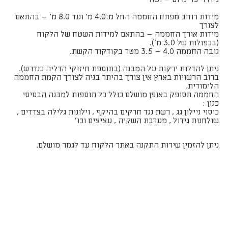
מידות רוחב מפתח החממה החל מ:4.0 מ' ועד 8.0 מ' – בהתאם
לצורך
מידות אורך החממה – בהתאם למידות השטח של הלקוח
(בכפולות של 3.0 מ').
גובה החממה 4.0 – 3.5 מטר בקודקוד הקשת.
ניתן להדלות ירקות על המבנה (בתוספת חיזוקי הדליה כנדרש).
ברוב הרשויות בארץ אין צורך בהיתר בניה לצורך הקמת החממה
הלימודית.
החממה תסופק באופן מושלם כולל כל תוספות למבנה הבסיסי
כגון :
כיסוי ניילון גג , רשת נגד חרקים בהיקף , וילונות גלילה בצדדים ,
שולחנות גידול , מערכת השקיה , עציצים וכו'
ניתן להזמין שירות התקנה באתר הלקוח עד לגמר מושלם.