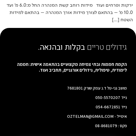
ירקות ופרחים ועוד מידות רוחב קשת המנהרה החל מ:6.0 מ' ועד
10.0 מ' – בהתאם לצורך מידות אורך המנהרה – בהתאם למידות
השטח […]
גידולים טריים
בקלות ובהנאה.
הקמת חממות ובתי צמיחה מקצועיים בהתאמה אישית: חממה
לימודית, טיפולית, גידולים אורגניים, תחביב ועוד.
מושב גני-טל ד.נ עמק שורק 7681801
נייד 050-5570207
נייד 054-6672851
אימייל - OZTELMAN@GMAIL.COM
פקס : 08-8681079