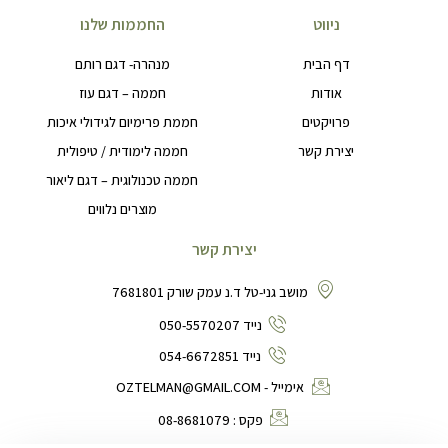
ניווט
החממות שלנו
דף הבית
מנהרה- דגם רותם
אודות
חממה – דגם עוז
פרויקטים
חממת פרימיום לגידולי איכות
יצירת קשר
חממה לימודית / טיפולית
חממה טכנולוגית – דגם ליאור
מוצרים נלווים
יצירת קשר
מושב גני-טל ד.נ עמק שורק 7681801
נייד 050-5570207
נייד 054-6672851
אימייל - OZTELMAN@GMAIL.COM
פקס : 08-8681079