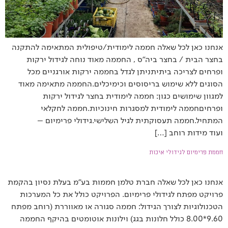
אנחנו כאן לכל שאלה חממה לימודית/טיפולית המתאימה להתקנה
בחצר הבית / בחצר ביה"ס , החממה מאוד נוחה לגידול ירקות
ופרחים לצריכה ביתיתניתן לגדל בחממה ירקות אורגניים מכל
הסוגים ללא שימוש בריסוסים וכימיכלים.החממה מתאימה מאוד
למגוון שימושים כגון: חממה לימודית בחצר לגידול ירקות
ופרחיםחממה לימודית למסגרות חינוכיות.חממה לחקלאי
המתחיל.חממה תעסוקתית לגיל השלישי.גידולי פרימיום –
ועוד מידות רוחב […]
חממת פרימיום לגידולי איכות
אנחנו כאן לכל שאלה חברת טלמן חממות בע"מ בעלת נסיון בהקמת
פרויקט מפתח לגידולי פרימיום. הפרויקט כולל את כל המערכות
הטכנולוגיות לצורך הגידול: חממה סגורה או מאווררת (רוחב מפתח
9.60*8.00 כולל חלונות בגג) וילונות אוטומטים בהיקף החממה