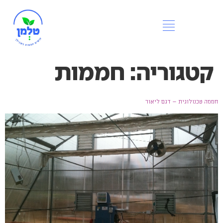
קטגוריה:
חממות
חממה טכנולוגית – דגם ליאור