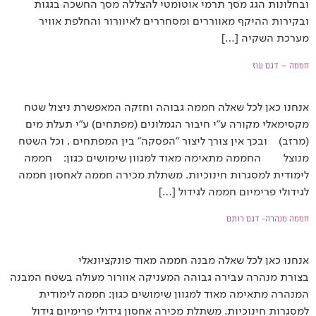
ובחלונות הגג מסך תרמי אוטומטי להצללה מסך החשכה בגגות
ובקירות ההיקף מאווררים ומסחררים לאיוורור והחלפת אוויר
מערכת השקיה […]
חממה – דגם עוז
אנחנו כאן לכל שאלה חממה גבוהה וחזקה המאפשרת ניצול שטח
מקסימאלי מקורה ע"י חיבור הגמלונים (מפתחים) ע"י תעלת מים
(מרזב) ובכך אין צורך ליצור "הפסקה" בין המפתחים , וכל השטח
מנוצל החממה מתאימה מאוד למגוון שימושים כגון: חממה
לימודית למסגרות חינוכיות. משתלת מכירה חממה לאחסון חממה
לגידולי פרימיום חממה לגידול […]
חממה מנהרה- דגם רותם
אנחנו כאן לכל שאלה מבנה חממה מאוד פונקציונאלי
בצורת מנהרה עבירה גבוהה המעניקה אוורור מעולה בשטח המבנה
המנהרה מתאימה מאוד למגוון שימושים כגון: חממה לימודית
למסגרות חינוכיות. משתלת מכירה אחסון גידולי פרימיום גידול